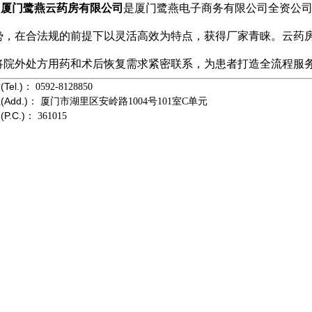
厦门鹭燕云药房有限公司
是厦门鹭燕电子商务有限公司全资公
势，在合法规的前提下以灵活高效为特点，获得厂家青睐。云药
将院外处方用药和术后恢复需求紧密联系，为患者打造全流程服
Tel.)：
0592-8128850
(Add.)：
厦门市湖里区安岭路1004号101室C单元
P.C.)：
361015