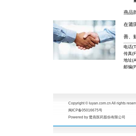
燕品
在莆
善、
电话(Te
传真(F
地址(
邮编(P
Copyright © luyan.com.cn All rights reser
闽ICP备05016675号
Powered by 鹭燕医药股份有限公司