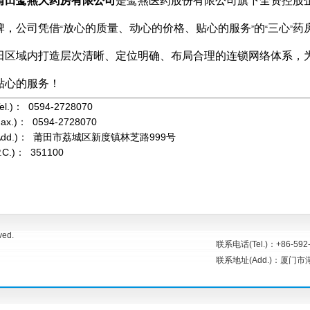
莆田鹭燕大药房有限公司
是鹭燕医药股份有限公司旗下全资控股
牌，公司凭借
放心的质量、动心的价格、贴心的服务
的
三心
药
“
”
“
”
田区域内打造层次清晰、定位明确、布局合理的连锁网络体系，
贴心的服务！
l.)： 0594-2728070
ax.)： 059
4-2728070
Add.)： 莆田市荔城区新度镇林芝路999号
.C.)： 351100
ved.
联系电话(Tel.)：+86-592-
联系地址(Add.)：厦门市