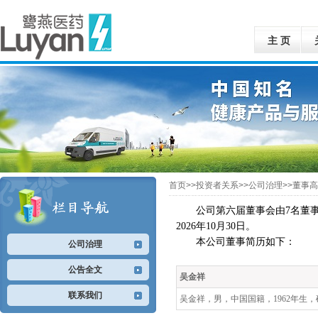
主 页
首页>>投资者关系>>公司治理>>董事高
公司第六届董事会由
7
名董
2026
年
10
月30
日
。
本公司董事简历如下：
公司治理
公告全文
吴金祥
联系我们
吴金祥，男，中国国籍，1962年生